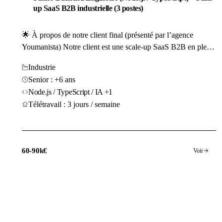
up SaaS B2B industrielle (3 postes)
🌟 À propos de notre client final (présenté par l’agence
Youmanista) Notre client est une scale-up SaaS B2B en pleine
croissance qui développe une solution dédiée à l’optimisation
Industrie
de la planification de la production industrielle. Crée il y a
Senior : +6 ans
plus de 5 ans Sa plateforme permet aux sites de production...
Node.js / TypeScript / IA +1
Télétravail : 3 jours / semaine
60-90k€
Voir