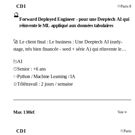
CDI
Paris 8
🔮
Forward Deployed Engineer - pour une Deeptech AI qui
réinvente le ML appliqué aux données tabulaires
🚀 Le client final : Le business : Une Deeptech AI (early-
stage, très bien financée - seed + série A) qui réinvente le
Machine Learning appliqué aux données tabulaires et
AI
structurées complexes des entreprises. Les produits
Senior : +6 ans
commercialisés : Un agent capable de transformer la
Python / Machine Learning / IA
prédiction quantitative industrielle (risque, prévision de...
Télétravail : 2 jours / semaine
Max 130k€
Voir
CDI
Paris