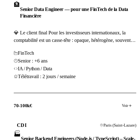
🏦
Senior Data Engineer — pour une FinTech de la Data
Financière
💎 Le client final Pour les investisseurs internationaux, la
comptabilité est un casse-tête : opaque, hétérogène, souvent
trompeuse. Notre client (15 personnes) a créé la solution qui
FinTech
manquait — un moteur capable de nettoyer les rapports
Senior : +6 ans
financiers d'entreprises mondiales pour en extraire la réalité
IA / Python / Data
économique brute. En 3 ans, cette...
Télétravail : 2 jours / semaine
70-100k€
Voir
CDI
Paris (Saint-Lazare)
🏭
Senior Backend Engineers (Node.js / TypeScript) – Scale-