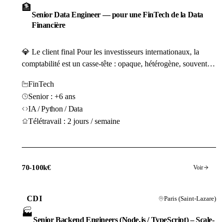
🏦
Senior Data Engineer — pour une FinTech de la Data
Financière
💎 Le client final Pour les investisseurs internationaux, la
comptabilité est un casse-tête : opaque, hétérogène, souvent
trompeuse. Notre client (15 personnes) a créé la solution qui
FinTech
manquait — un moteur capable de nettoyer les rapports
Senior : +6 ans
financiers d'entreprises mondiales pour en extraire la réalité
IA / Python / Data
économique brute. En 3 ans, cette...
Télétravail : 2 jours / semaine
70-100k€
Voir
CDI
Paris (Saint-Lazare)
🏭
Senior Backend Engineers (Node.js / TypeScript) – Scale-