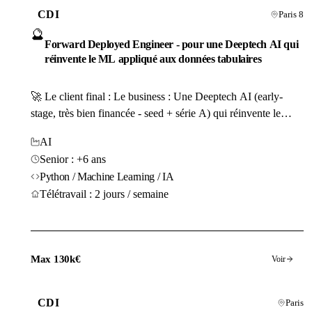
CDI
Paris 8
🔮
Forward Deployed Engineer - pour une Deeptech AI qui
réinvente le ML appliqué aux données tabulaires
🚀 Le client final : Le business : Une Deeptech AI (early-
stage, très bien financée - seed + série A) qui réinvente le
Machine Learning appliqué aux données tabulaires et
AI
structurées complexes des entreprises. Les produits
Senior : +6 ans
commercialisés : Un agent capable de transformer la
Python / Machine Learning / IA
prédiction quantitative industrielle (risque, prévision de...
Télétravail : 2 jours / semaine
Max 130k€
Voir
CDI
Paris