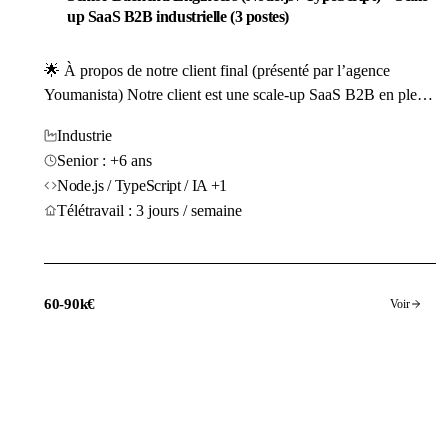
up SaaS B2B industrielle (3 postes)
🌟 À propos de notre client final (présenté par l’agence
Youmanista) Notre client est une scale-up SaaS B2B en pleine
croissance qui développe une solution dédiée à l’optimisation
Industrie
de la planification de la production industrielle. Crée il y a
Senior : +6 ans
plus de 5 ans Sa plateforme permet aux sites de production...
Node.js / TypeScript / IA +1
Télétravail : 3 jours / semaine
60-90k€
Voir