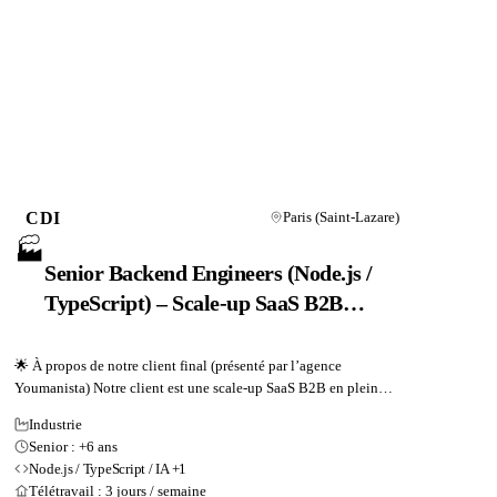
CDI
Paris (Saint-Lazare)
🏭
Senior Backend Engineers (Node.js /
TypeScript) – Scale-up SaaS B2B
industrielle (3 postes)
🌟 À propos de notre client final (présenté par l’agence
Youmanista) Notre client est une scale-up SaaS B2B en pleine
croissance qui développe une solution dédiée à l’optimisation
Industrie
de la planification de la production industrielle. Crée il y a plus
Senior : +6 ans
de 5 ans Sa plateforme permet aux sites de production...
Node.js / TypeScript / IA +1
Télétravail : 3 jours / semaine