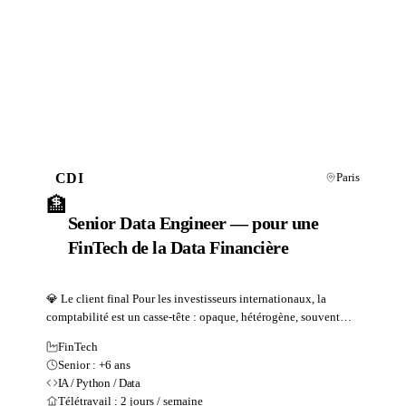
CDI
Paris
🏦
Senior Data Engineer — pour une
FinTech de la Data Financière
💎 Le client final Pour les investisseurs internationaux, la
comptabilité est un casse-tête : opaque, hétérogène, souvent
trompeuse. Notre client (15 personnes) a créé la solution qui
FinTech
manquait — un moteur capable de nettoyer les rapports
Senior : +6 ans
financiers d'entreprises mondiales pour en extraire la réalité
IA / Python / Data
économique brute. En 3 ans, cette...
Télétravail : 2 jours / semaine