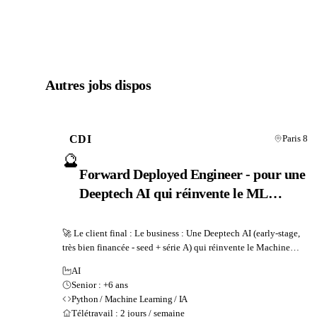
Autres jobs dispos
CDI
Paris 8
🔮
Forward Deployed Engineer - pour une
Deeptech AI qui réinvente le ML
appliqué aux données tabulaires
🚀 Le client final : Le business : Une Deeptech AI (early-stage,
très bien financée - seed + série A) qui réinvente le Machine
Learning appliqué aux données tabulaires et structurées
AI
complexes des entreprises. Les produits commercialisés : Un
Senior : +6 ans
agent capable de transformer la prédiction quantitative
Python / Machine Learning / IA
industrielle (risque, prévision de...
Télétravail : 2 jours / semaine