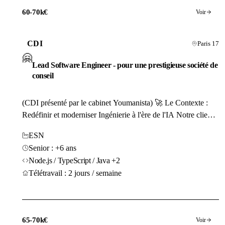
60-70k€
Voir
CDI
Paris 17
🤗
Lead Software Engineer - pour une prestigieuse société de
conseil
(CDI présenté par le cabinet Youmanista) 🚀 Le Contexte :
Redéfinir et moderniser Ingénierie à l'ère de l'IA Notre client
est un groupe de conseil stratégique et technique iconique qui,
ESN
définit les standards du développement...
Senior : +6 ans
Node.js / TypeScript / Java +2
Télétravail : 2 jours / semaine
65-70k€
Voir