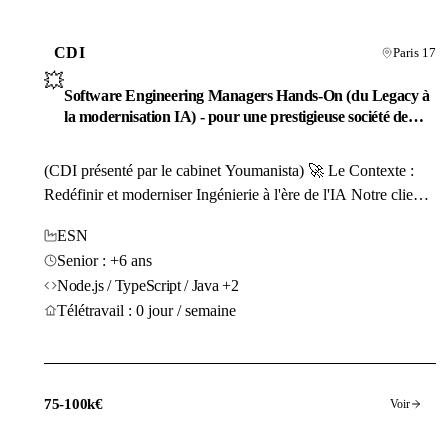
CDI
Paris 17
💥
Software Engineering Managers Hands-On (du Legacy à
la modernisation IA) - pour une prestigieuse société de
conseil
(CDI présenté par le cabinet Youmanista) 🚀 Le Contexte :
Redéfinir et moderniser Ingénierie à l'ère de l'IA Notre client
est un groupe de conseil stratégique et technique iconique qui,
ESN
définit les standards du développement...
Senior : +6 ans
Node.js / TypeScript / Java +2
Télétravail : 0 jour / semaine
75-100k€
Voir