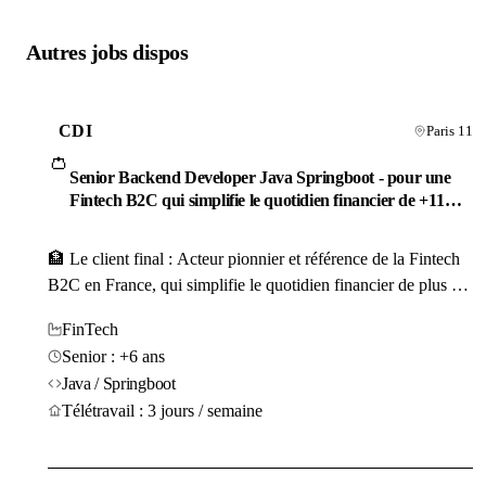
Autres jobs dispos
CDI
Paris 11
👛
Senior Backend Developer Java Springboot - pour une
Fintech B2C qui simplifie le quotidien financier de +11
millions d’Européens
🏦 Le client final : Acteur pionnier et référence de la Fintech
B2C en France, qui simplifie le quotidien financier de plus de
11 millions d'utilisateurs grâce à une plateforme 100 %
FinTech
indépendante des institutions bancaires. Une application
Senior : +6 ans
mobile phare permettant de gérer son budget
Java / Springboot
automatiquement, d'optimiser ses dépenses (cashback)...
Télétravail : 3 jours / semaine