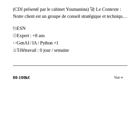
(CDI présenté par le cabinet Youmanista) 🚀 Le Contexte :
Notre client est un groupe de conseil stratégique et technique
iconique qui, définit les standards du développement et l’IA
ESN
en France. Basés à Paris (essentiellement en présentiel), plus
Expert : +8 ans
de 700 esprits brillants au sein du groupe, mais une practice
GenAI / IA / Python +1
IA...
Télétravail : 0 jour / semaine
80-100k€
Voir