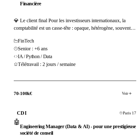
Financière
💎 Le client final Pour les investisseurs internationaux, la
comptabilité est un casse-tête : opaque, hétérogène, souvent
trompeuse. Notre client (15 personnes) a créé la solution qui
FinTech
manquait — un moteur capable de nettoyer les rapports
Senior : +6 ans
financiers d'entreprises mondiales pour en extraire la réalité
IA / Python / Data
économique brute. En 3 ans, cette...
Télétravail : 2 jours / semaine
70-100k€
Voir
CDI
Paris 17
🤖
Engineering Manager (Data & AI) - pour une prestigieuse
société de conseil