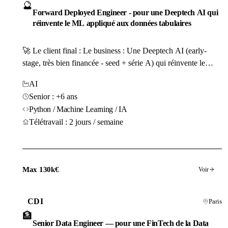
🔮
Forward Deployed Engineer - pour une Deeptech AI qui
réinvente le ML appliqué aux données tabulaires
🚀 Le client final : Le business : Une Deeptech AI (early-
stage, très bien financée - seed + série A) qui réinvente le
Machine Learning appliqué aux données tabulaires et
AI
structurées complexes des entreprises. Les produits
Senior : +6 ans
commercialisés : Un agent capable de transformer la
Python / Machine Learning / IA
prédiction quantitative industrielle (risque, prévision de...
Télétravail : 2 jours / semaine
Max 130k€
Voir
CDI
Paris
🏦
Senior Data Engineer — pour une FinTech de la Data